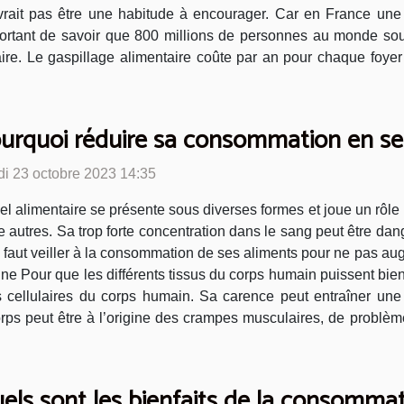
vrait pas être une habitude à encourager. Car en France une
portant de savoir que 800 millions de personnes au monde souff
taire. Le gaspillage alimentaire coûte par an pour chaque foye
urquoi réduire sa consommation en sel
di 23 octobre 2023 14:35
el alimentaire se présente sous diverses formes et joue un rôle
e autres. Sa trop forte concentration dans le sang peut être da
l faut veiller à la consommation de ses aliments pour ne pas a
e Pour que les différents tissus du corps humain puissent bien re
s cellulaires du corps humain. Sa carence peut entraîner un
corps peut être à l’origine des crampes musculaires, de problè
els sont les bienfaits de la consommat