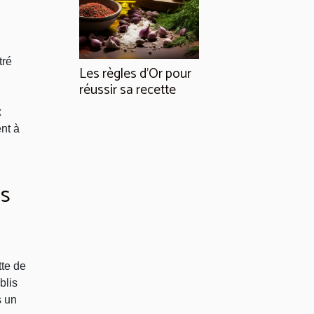
tré
Les règles d’Or pour
réussir sa recette
x
nt à
es
tte de
blis
s un