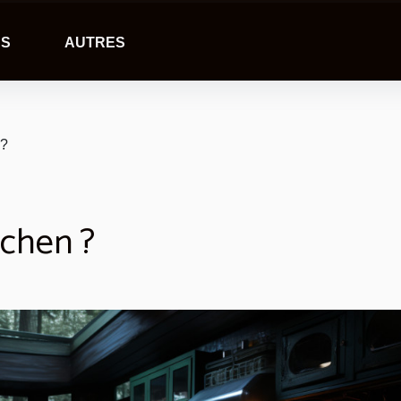
NS
AUTRES
 ?
tchen ?