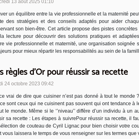
credi 13 août 2025 01:10
ver un équilibre entre la vie professionnelle et la maternité pe
ste des stratégies et des conseils adaptés pour aider chaq
ervant son bien-être. Cet article propose des pistes concrètes
 la lecture pour découvrir des solutions pratiques et adaptées
re vie professionnelle et maternité, une organisation soignée s
eurs pour mieux répartir les responsabilités au sein de la famille
s règles d’Or pour réussir sa recette
di 24 octobre 2023 09:42
ce vrai de dire que cuisiner n’est pas donné à tout le monde 
, ce sont ceux qui ne cuisinent pas souvent qui ont tendance à le
ut le monde. Même si le ‘’niveau’’ diffère d’un individu à un 
sir sa recette : Les étapes à suivrePour réussir sa recette, il 
élection de couteau de Cyril Lignac pour bien choisir votre cou
 et vous laissera le temps de vous renseigner sur les termes que