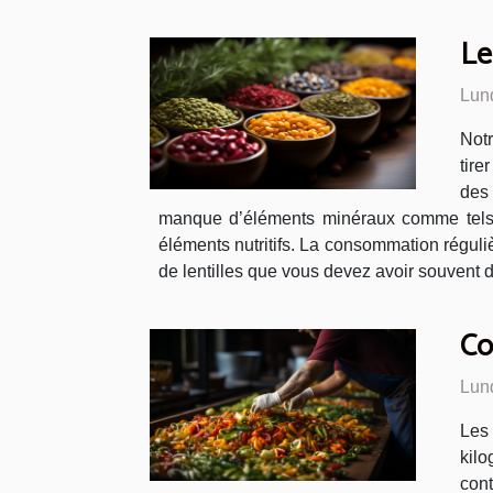
Le
Lun
Notr
tire
des 
manque d’éléments minéraux comme tels qu
éléments nutritifs. La consommation réguliè
de lentilles que vous devez avoir souvent d
Co
Lun
Les
kilo
cont